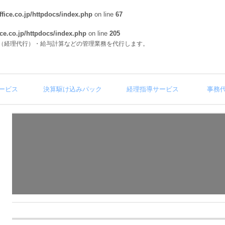
fice.co.jp/httpdocs/index.php
on line
67
ce.co.jp/httpdocs/index.php
on line
205
（経理代行）・給与計算などの管理業務を代行します。
ービス
決算駆け込みパック
経理指導サービス
事務