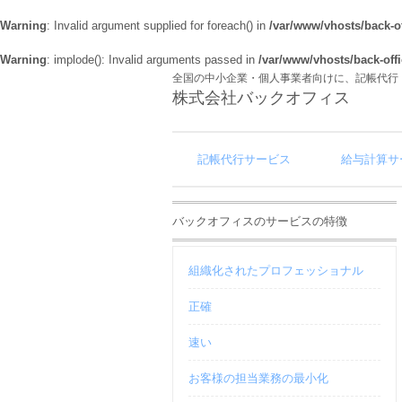
Warning
: Invalid argument supplied for foreach() in
/var/www/vhosts/back-of
Warning
: implode(): Invalid arguments passed in
/var/www/vhosts/back-offi
全国の中小企業・個人事業者向けに、記帳代行
株式会社バックオフィス
記帳代行サービス
給与計算サ
バックオフィスのサービスの特徴
組織化されたプロフェッショナル
正確
速い
お客様の担当業務の最小化