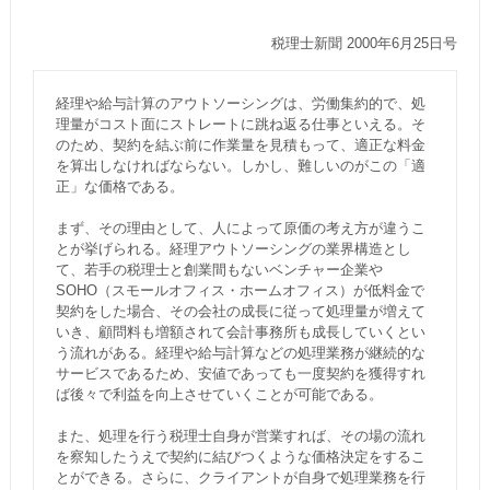
税理士新聞 2000年6月25日号
経理や給与計算のアウトソーシングは、労働集約的で、処
理量がコスト面にストレートに跳ね返る仕事といえる。そ
のため、契約を結ぶ前に作業量を見積もって、適正な料金
を算出しなければならない。しかし、難しいのがこの「適
正」な価格である。
まず、その理由として、人によって原価の考え方が違うこ
とが挙げられる。経理アウトソーシングの業界構造とし
て、若手の税理士と創業間もないベンチャー企業や
SOHO（スモールオフィス・ホームオフィス）が低料金で
契約をした場合、その会社の成長に従って処理量が増えて
いき、顧問料も増額されて会計事務所も成長していくとい
う流れがある。経理や給与計算などの処理業務が継続的な
サービスであるため、安値であっても一度契約を獲得すれ
ば後々で利益を向上させていくことが可能である。
また、処理を行う税理士自身が営業すれば、その場の流れ
を察知したうえで契約に結びつくような価格決定をするこ
とができる。さらに、クライアントが自身で処理業務を行