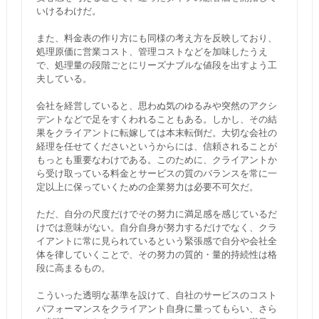
いけるわけだ。
また、料金表の作り方にも同様の考え方を反映しており、
処理原価に営業コスト、管理コストなどを加味したうえ
で、処理量の段階ごとにリーズナブルな値段を出すよう工
夫している。
会社を経営していると、思わぬ気のゆるみや突然のアクシ
デントなどで足をすくわれることもある。しかし、その結
果をクライアントに転嫁しては本末転倒だ。大切な会社の
経理を任せてくださいというからには、信頼されることが
もっとも重要なわけである。このために、クライアントか
ら受け取っている料金とサービスの質のバランスを常に一
定以上に保っていくための企業努力は必要不可欠だ。
ただ、自分の尺度だけでその努力に満足感を感じているだ
けでは意味がない。自分自身が努力するだけでなく、クラ
イアントに常に見られているという緊張感で自分や会社全
体を律していくことで、その努力の質的・量的持続性は格
段に高まるもの。
こういった透明な基準を設けて、自社のサービスのコスト
パフォーマンスをクライアント自身に量ってもらい、さら