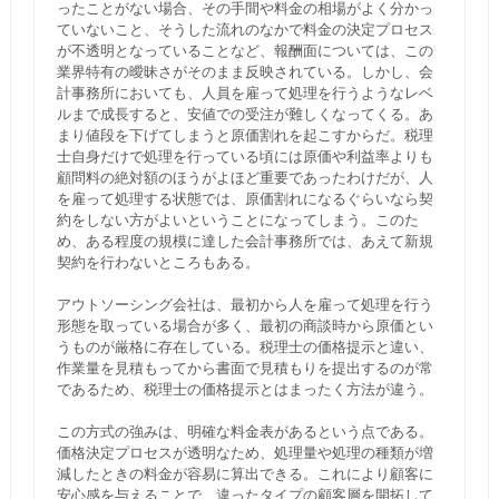
ったことがない場合、その手間や料金の相場がよく分かっ
ていないこと、そうした流れのなかで料金の決定プロセス
が不透明となっていることなど、報酬面については、この
業界特有の曖昧さがそのまま反映されている。しかし、会
計事務所においても、人員を雇って処理を行うようなレベ
ルまで成長すると、安値での受注が難しくなってくる。あ
まり値段を下げてしまうと原価割れを起こすからだ。税理
士自身だけで処理を行っている頃には原価や利益率よりも
顧問料の絶対額のほうがよほど重要であったわけだが、人
を雇って処理する状態では、原価割れになるぐらいなら契
約をしない方がよいということになってしまう。このた
め、ある程度の規模に達した会計事務所では、あえて新規
契約を行わないところもある。
アウトソーシング会社は、最初から人を雇って処理を行う
形態を取っている場合が多く、最初の商談時から原価とい
うものが厳格に存在している。税理士の価格提示と違い、
作業量を見積もってから書面で見積もりを提出するのが常
であるため、税理士の価格提示とはまったく方法が違う。
この方式の強みは、明確な料金表があるという点である。
価格決定プロセスが透明なため、処理量や処理の種類が増
減したときの料金が容易に算出できる。これにより顧客に
安心感を与えることで、違ったタイプの顧客層を開拓して