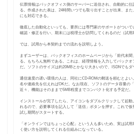
伝票情報はバックオフィス側のサーバーに送信され、自動的に仕
る。作成された表は、24時間いつでも取り出すことが出来、ま
にも対応できる。
徹底した自動化といっても、要所には専門家のサポートがついて
確認・修正を行い、期末には税理士が訪問してくれるのだ（試用
では、試用から本契約までの流れを説明しよう。
まずユーザーは、バックオフィスのホームページから「前代未聞
る。もちろん無料である。これは、経理情報を入力してバックオ
だ。ソフトのサイズは約20MBとかなり大きいので、ISDNでもダ
通信速度の遅い環境の人は、同社にCD-ROMの郵送を頼むとよい
名や連絡先を伝えればOKだ。なお現在、ソフトのデータ容量の
近々、機能はそのままで5MB程度までコンパクト化する予定だ。
インストールが完了したら、アイコンをダブルクリックして起動
れるので、必要事項を記入して「送信」ボタンを押す。これで仮
試し期間がスタートする。
「オンラインではちょっと心配」という人も多いため、実は試用
く使い方を説明してくれる仕組みになっている。