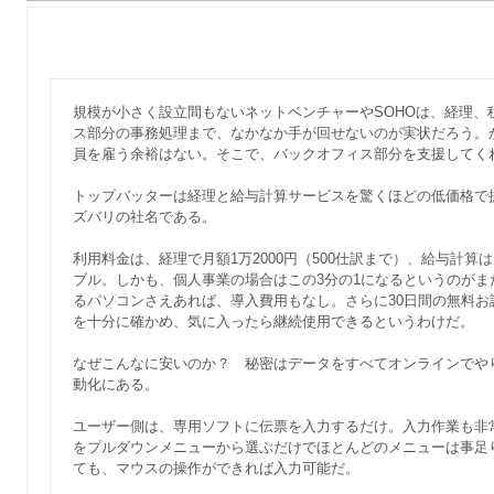
規模が小さく設立間もないネットベンチャーやSOHOは、経理、
ス部分の事務処理まで、なかなか手が回せないのが実状だろう。
員を雇う余裕はない。そこで、バックオフィス部分を支援してく
トップバッターは経理と給与計算サービスを驚くほどの低価格で
ズバリの社名である。
利用料金は、経理で月額1万2000円（500仕訳まで）、給与計算は
ブル。しかも、個人事業の場合はこの3分の1になるというのが
るパソコンさえあれば、導入費用もなし。さらに30日間の無料
を十分に確かめ、気に入ったら継続使用できるというわけだ。
なぜこんなに安いのか？ 秘密はデータをすべてオンラインでや
動化にある。
ユーザー側は、専用ソフトに伝票を入力するだけ。入力作業も非
をプルダウンメニューから選ぶだけでほとんどのメニューは事足
ても、マウスの操作ができれば入力可能だ。