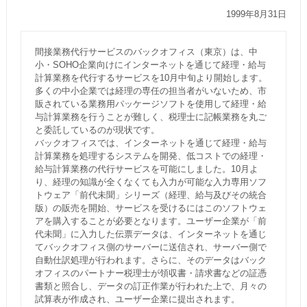
1999年8月31日
間接業務代行サービスのバックオフィス（東京）は、中
小・SOHO企業向けにインターネットを通じて経理・給与
計算業務を代行するサービスを10月中旬より開始します。
多くの中小企業では経理の専任の担当者がいないため、市
販されている業務用パッケージソフトを使用して経理・給
与計算業務を行うことが難しく、税理士に記帳業務を丸ご
と委託しているのが現状です。
バックオフィスでは、インターネットを通じて経理・給与
計算業務を処理するシステムを開発、低コストでの経理・
給与計算業務の代行サービスを可能にしました。10月よ
り、経理の知識が全くなくても入力が可能な入力専用ソフ
トウェア「前代未聞」シリーズ（経理、給与及びその統合
版）の販売を開始、サービスを受けるにはこのソフトウェ
アを購入することが必要となります。ユーザー企業が「前
代未聞」に入力した伝票データは、インターネットを通じ
てバックオフィス側のサーバーに送信され、サーバー側で
自動仕訳処理が行われます。さらに、そのデータはバック
オフィスのパートナー税理士が領収書・請求書などの証憑
書類と照合し、データの訂正作業が行われた上で、月々の
試算表が作成され、ユーザー企業に提出されます。