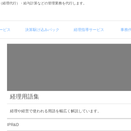
（経理代行）・給与計算などの管理業務を代行します。
ービス
決算駆け込みパック
経理指導サービス
事務
経理用語集
経理や経営で使われる用語を幅広く解説しています。
IPR&D