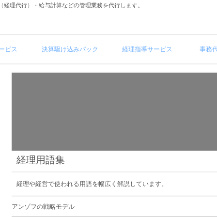
（経理代行）・給与計算などの管理業務を代行します。
ービス
決算駆け込みパック
経理指導サービス
事務
経理用語集
経理や経営で使われる用語を幅広く解説しています。
アンゾフの戦略モデル