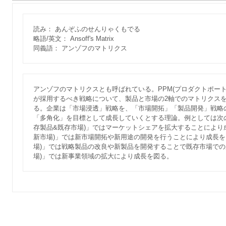
読み： あんぞふのせんりゃくもでる
略語/英文： Ansoff's Matrix
同義語： アンゾフのマトリクス
アンゾフのマトリクスとも呼ばれている。PPM(プロダクトポー
が採用するべき戦略について、製品と市場の2軸でのマトリクス
る。企業は「市場浸透」戦略を、「市場開拓」「製品開発」戦略
「多角化」を目標として成長していくとする理論。例としては次
存製品&既存市場)」ではマーケットシェアを拡大することにより
新市場)」では新市場開拓や新用途の開発を行うことにより成長を
場)」では戦略製品の改良や新製品を開発することで既存市場での
場)」では新事業領域の拡大により成長を図る。