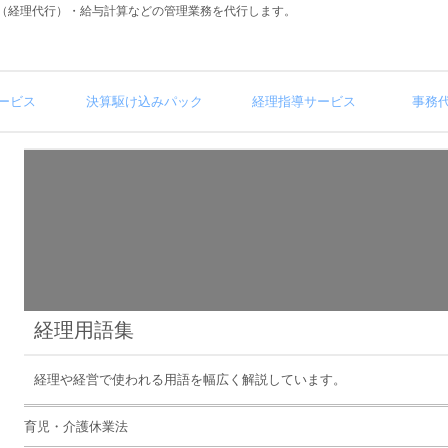
（経理代行）・給与計算などの管理業務を代行します。
ービス
決算駆け込みパック
経理指導サービス
事務
経理用語集
経理や経営で使われる用語を幅広く解説しています。
育児・介護休業法