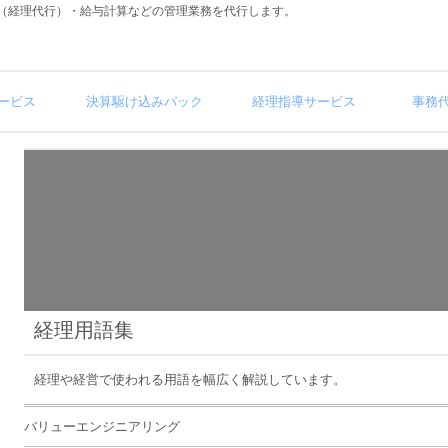
（経理代行）・給与計算などの管理業務を代行します。
ービス
決算駆け込みパック
経理指導サービス
事務
経理用語集
経理や経営で使われる用語を幅広く解説しています。
バリューエンジニアリング