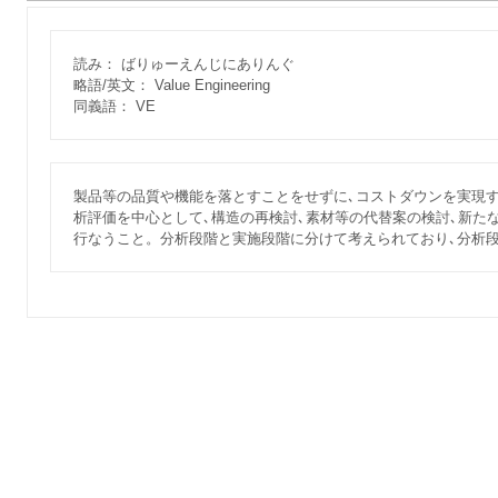
読み： ばりゅーえんじにありんぐ
略語/英文： Value Engineering
同義語： VE
製品等の品質や機能を落とすことをせずに､コストダウンを実現
析評価を中心として､構造の再検討､素材等の代替案の検討､新た
行なうこと。分析段階と実施段階に分けて考えられており､分析段階