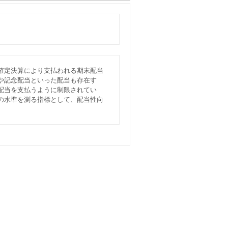
確定決算により支払われる期末配当
や記念配当といった配当も存在す
配当を支払うように制限されてい
の水準を測る指標として、配当性向