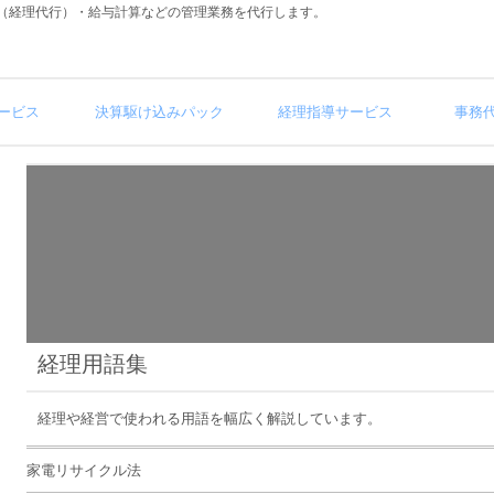
（経理代行）・給与計算などの管理業務を代行します。
ービス
決算駆け込みパック
経理指導サービス
事務
経理用語集
経理や経営で使われる用語を幅広く解説しています。
家電リサイクル法