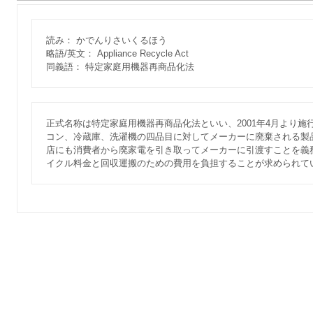
読み： かでんりさいくるほう
略語/英文： Appliance Recycle Act
同義語： 特定家庭用機器再商品化法
正式名称は特定家庭用機器再商品化法といい、2001年4月より
コン、冷蔵庫、洗濯機の四品目に対してメーカーに廃棄される製
店にも消費者から廃家電を引き取ってメーカーに引渡すことを義
イクル料金と回収運搬のための費用を負担することが求められて