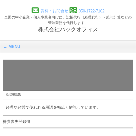
資料・お問合せ
050-1722-7102
全国の中小企業・個人事業者向けに、記帳代行（経理代行）・給与計算などの
管理業務を代行します。
株式会社バックオフィス
MENU
経理用語集
経理や経営で使われる用語を幅広く解説しています。
株券喪失登録簿