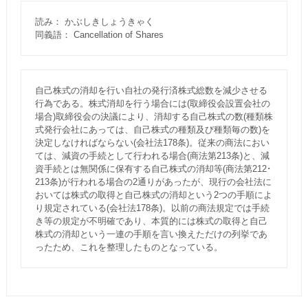
読み： かぶしきしょうきゃく
同義語： Cancellation of Shares
自己株式の消却を行い自社の発行済株式総数を減少させる
行為である。株式消却を行う場合には(取締役会設置会社の
場合)取締役会の決議により、消却する自己株式の数(種類株
式発行会社にあっては、自己株式の種類及び種類毎の数)を
決定しなければならない(会社法178条)。従来の商法におい
ては、減資の手続として行われる場合(商法第213条)と、減
資手続とは無関係に保有する自己株式の消却等(商法第212･
213条)が行われる場合の2通りがあったが、現行の会社法に
おいては株式の取得と自己株式の消却という2つの手順によ
り規定されている(会社法178条)。以前の商法規定では手続
き等の規定が不明確であり、本質的には株式の取得と自己
株式の消却という一連の手順を言い換えただけの列挙であ
ったため、これを整理したものとなっている。