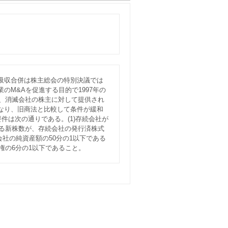
吸収合併は株主総会の特別決議では
M&Aを促進する目的で1997年の
り、消滅会社の株主に対して提供され
なり、旧商法と比較して条件が緩和
件は次の通りである。(1)存続会社が
れる新株数が、存続会社の発行済株式
会社の純資産額の50分の1以下である
権の6分の1以下であること。