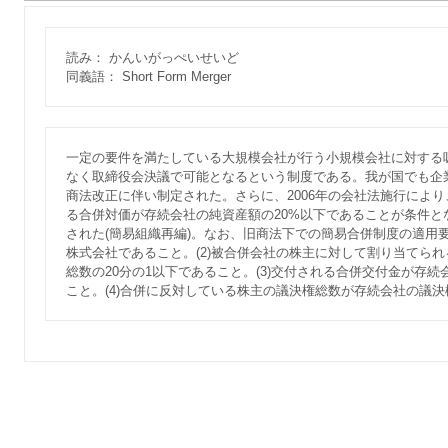
読み： かんいがっぺいせいど
同義語： Short Form Merger
一定の要件を満たしている大規模会社が行う小規模会社に対する
なく取締役会決議で可能となるという制度である。我が国でも企業の
商法改正に伴い制定された。さらに、2006年の会社法施行によ
る合併対価が存続会社の純資産額の20%以下であることが条件と
された(簡易組織再編)。なお、旧商法下での簡易合併制度の適用要
株式会社であること。(2)被合併会社の株主に対して割り当てら
総数の20分の1以下であること。(3)交付される合併交付金が存続
こと。(4)合併に反対している株主の議決権総数が存続会社の議決