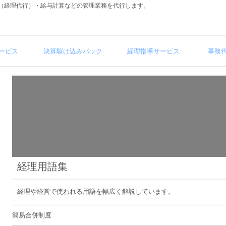
（経理代行）・給与計算などの管理業務を代行します。
ービス
決算駆け込みパック
経理指導サービス
事務
経理用語集
経理や経営で使われる用語を幅広く解説しています。
簡易合併制度