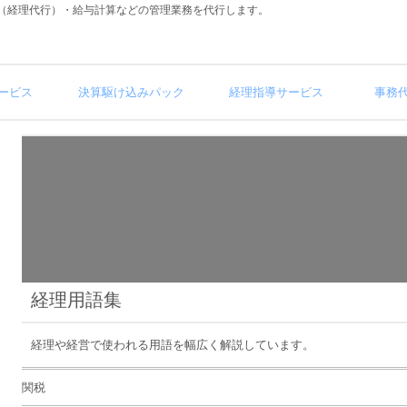
（経理代行）・給与計算などの管理業務を代行します。
ービス
決算駆け込みパック
経理指導サービス
事務
経理用語集
経理や経営で使われる用語を幅広く解説しています。
関税