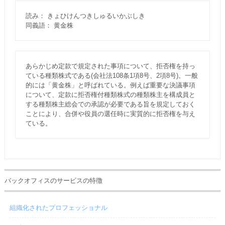
読み： きょひけんつきしゅるいかぶしき
同義語： 黄金株
あらかじめ定款で規定された事項について、拒否権を持っ
ている種類株式である(会社法108条1項8号、2項8号)。一般
的には「黄金株」と呼ばれている。例えば重要な決議事項
について、定款に拒否権付種類株式の種類株主を構成員と
する種類株主総会での承認が必要である旨を規定しておく
ことにより、合併や役員の選任時に実質的に拒否権を与え
ている。
バックオフィスのサービスの特徴
組織化されたプロフェッショナル