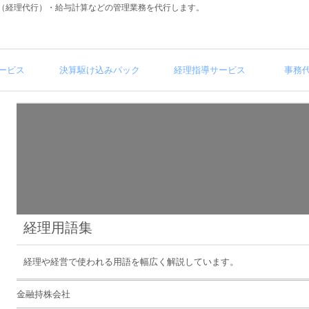
（経理代行）・給与計算などの管理業務を代行します。
ービス
決算駆け込みパック
経理指導サービス
事務
経理用語集
経理や経営で使われる用語を幅広く解説しています。
金融持株会社