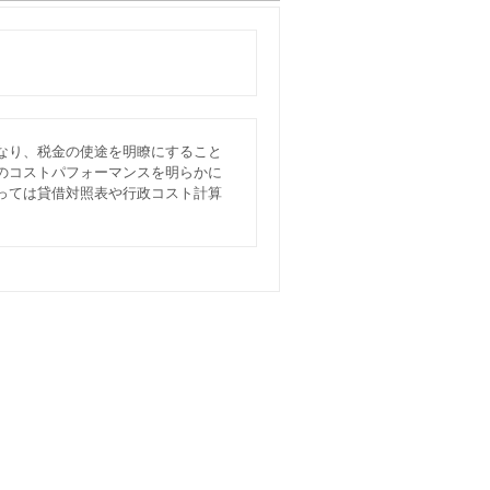
なり、税金の使途を明瞭にすること
のコストパフォーマンスを明らかに
っては貸借対照表や行政コスト計算