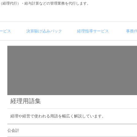
（経理代行）・給与計算などの管理業務を代行します。
ービス
決算駆け込みパック
経理指導サービス
事務
経理用語集
経理や経営で使われる用語を幅広く解説しています。
公会計