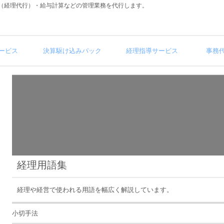
（経理代行）・給与計算などの管理業務を代行します。
ービス
決算駆け込みパック
経理指導サービス
事務
経理用語集
経理や経営で使われる用語を幅広く解説しています。
小切手法