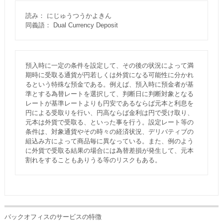
読み： にじゅうつうかよきん
同義語： Dual Currency Deposit
預入時に一定の条件を設定して、その後の状況によって満
期時に受取る通貨が円若しくは外貨になる可能性に分かれ
るという特殊な預金である。例えば、預入時に預金者が基
準とする為替レートを選択して、判断日に判断対象となる
レートが基準レートよりも円安であるならば元本と利息を
円による受取りを行い、円高ならば金利は円で受け取り、
元本は外貨で受取る、といった事を行う。設定レート等の
条件は、対象通貨やその時々の経済状況、デリバティブの
組込み方によって商品毎に異なっている。また、例のよう
に外貨で受取る結果の場合には為替差損が発生して、元本
割れをすることもありうる等のリスクもある。
バックオフィスのサービスの特徴