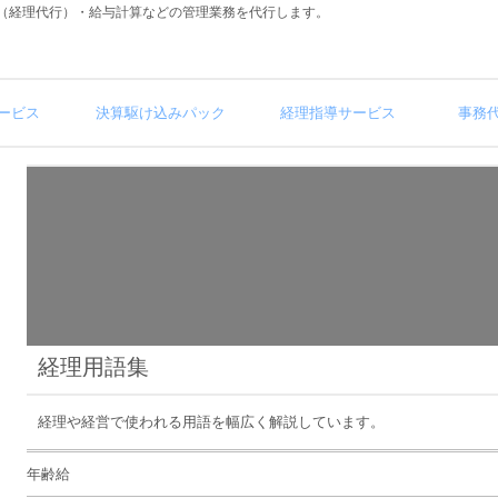
（経理代行）・給与計算などの管理業務を代行します。
ービス
決算駆け込みパック
経理指導サービス
事務
経理用語集
経理や経営で使われる用語を幅広く解説しています。
年齢給