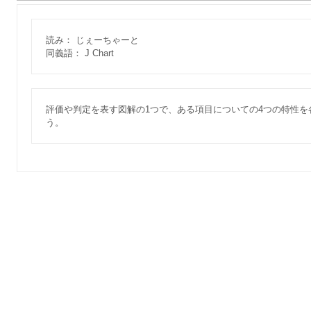
読み： じぇーちゃーと
同義語： J Chart
評価や判定を表す図解の1つで、ある項目についての4つの特性
う。