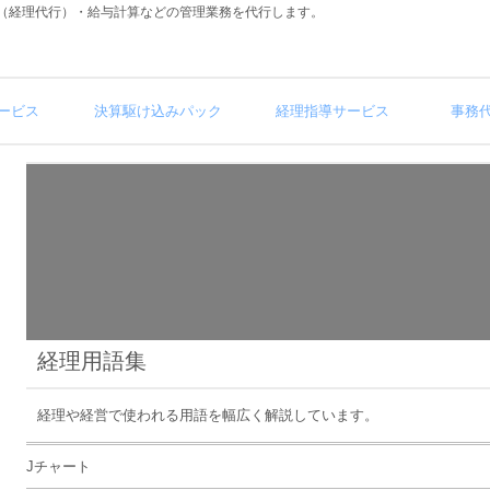
（経理代行）・給与計算などの管理業務を代行します。
ービス
決算駆け込みパック
経理指導サービス
事務
経理用語集
経理や経営で使われる用語を幅広く解説しています。
Jチャート