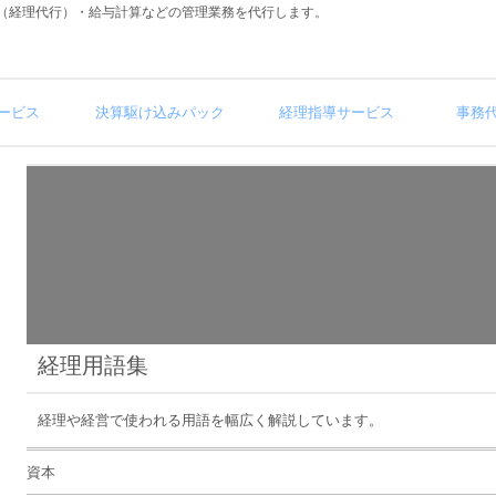
（経理代行）・給与計算などの管理業務を代行します。
ービス
決算駆け込みパック
経理指導サービス
事務
経理用語集
経理や経営で使われる用語を幅広く解説しています。
資本