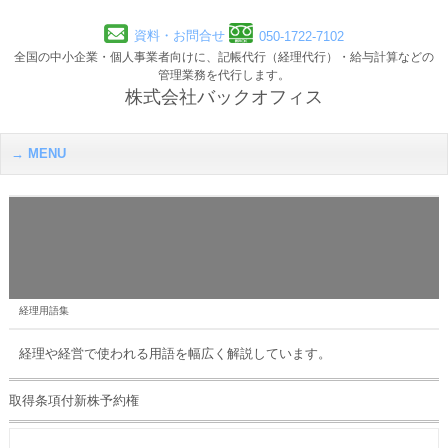
資料・お問合せ
050-1722-7102
全国の中小企業・個人事業者向けに、記帳代行（経理代行）・給与計算などの
管理業務を代行します。
株式会社バックオフィス
MENU
経理用語集
経理や経営で使われる用語を幅広く解説しています。
取得条項付新株予約権