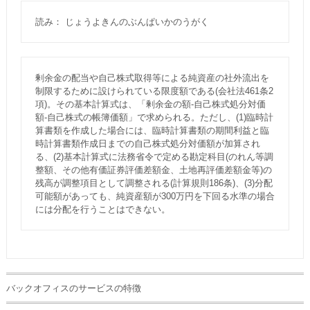
読み： じょうよきんのぶんぱいかのうがく
剰余金の配当や自己株式取得等による純資産の社外流出を
制限するために設けられている限度額である(会社法461条2
項)。その基本計算式は、「剰余金の額-自己株式処分対価
額-自己株式の帳簿価額」で求められる。ただし、(1)臨時計
算書類を作成した場合には、臨時計算書類の期間利益と臨
時計算書類作成日までの自己株式処分対価額が加算され
る、(2)基本計算式に法務省令で定める勘定科目(のれん等調
整額、その他有価証券評価差額金、土地再評価差額金等)の
残高が調整項目として調整される(計算規則186条)、(3)分配
可能額があっても、純資産額が300万円を下回る水準の場合
には分配を行うことはできない。
バックオフィスのサービスの特徴