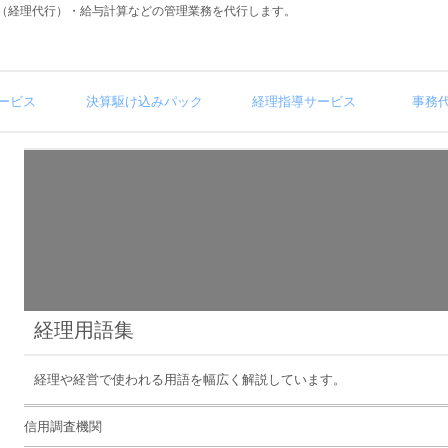
（経理代行）・給与計算などの管理業務を代行します。
ービス
決算駆け込みパック
経理指導サービス
事務
経理用語集
経理や経営で使われる用語を幅広く解説しています。
信用調査機関