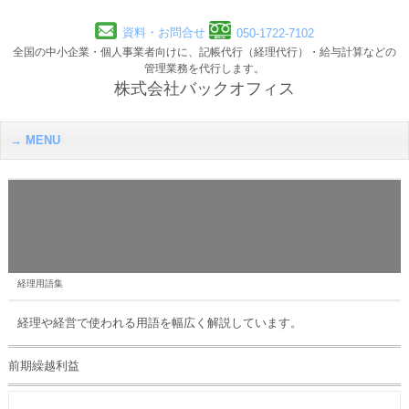
資料・お問合せ
050-1722-7102
全国の中小企業・個人事業者向けに、記帳代行（経理代行）・給与計算などの
管理業務を代行します。
株式会社バックオフィス
MENU
経理用語集
経理や経営で使われる用語を幅広く解説しています。
前期繰越利益