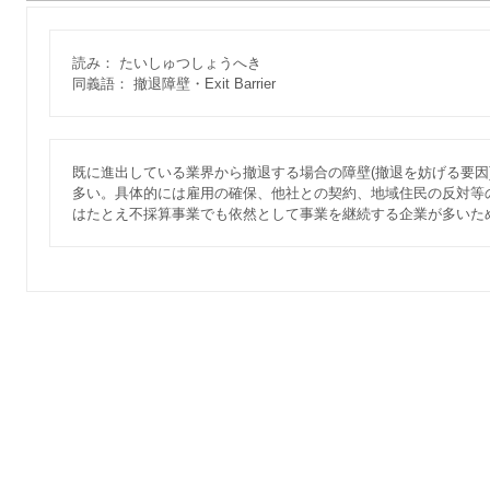
読み： たいしゅつしょうへき
同義語： 撤退障壁・Exit Barrier
既に進出している業界から撤退する場合の障壁(撤退を妨げる要因
多い。具体的には雇用の確保、他社との契約、地域住民の反対等
はたとえ不採算事業でも依然として事業を継続する企業が多いた