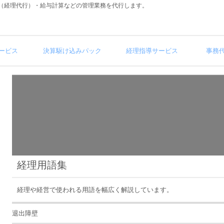
（経理代行）・給与計算などの管理業務を代行します。
ービス
決算駆け込みパック
経理指導サービス
事務
経理用語集
経理や経営で使われる用語を幅広く解説しています。
退出障壁