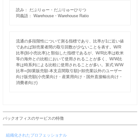
読み： だぶりゅー・だぶりゅーひりつ
同義語： Warehouse・Warehouse Ratio
流通の多段階性について測る指標であり、比率が1に近い値
であれば卸売業者間の取引回数が少ないことを表す。W/R
比率(卸小売比率)と類似した指標であるが、W/R比率は欧米
等の海外との比較において使用されることが多く、W/W比
率は時系列による比較に使用されることが多い。算式:W/W
比率=(卸業販売額-本支店間取引額)÷卸売業以外のユーザー
向け販売額(小売業向け・産業用向け・国外直接輸出向け・
消費者向け)
バックオフィスのサービスの特徴
組織化されたプロフェッショナル