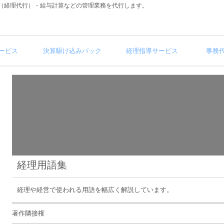
（経理代行）・給与計算などの管理業務を代行します。
ービス
決算駆け込みパック
経理指導サービス
事務
経理用語集
経理や経営で使われる用語を幅広く解説しています。
著作隣接権