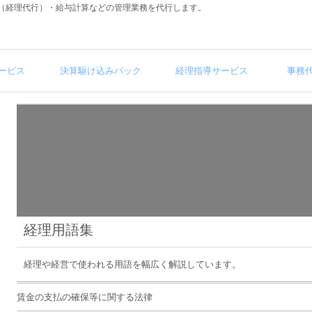
（経理代行）・給与計算などの管理業務を代行します。
ービス
決算駆け込みパック
経理指導サービス
事務
経理用語集
経理や経営で使われる用語を幅広く解説しています。
賃金の支払の確保等に関する法律