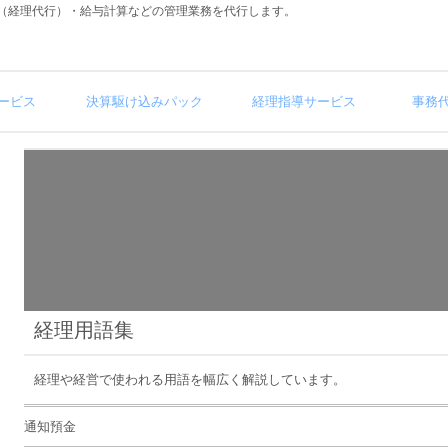
（経理代行）・給与計算などの管理業務を代行します。
ービス
決算駆け込みパック
経理指導サービス
事務
経理用語集
経理や経営で使われる用語を幅広く解説しています。
通知預金