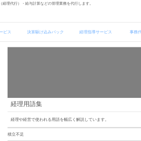
（経理代行）・給与計算などの管理業務を代行します。
ービス
決算駆け込みパック
経理指導サービス
事務
経理用語集
経理や経営で使われる用語を幅広く解説しています。
積立不足