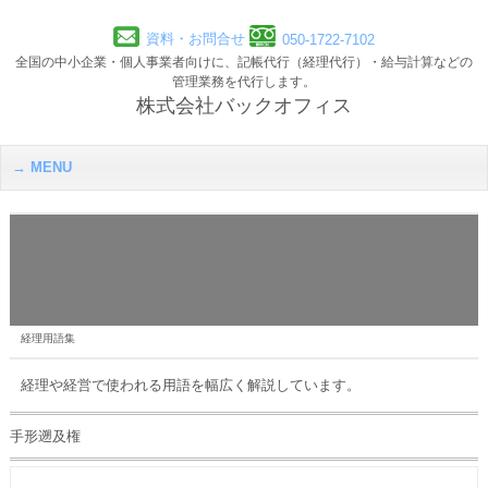
資料・お問合せ
050-1722-7102
全国の中小企業・個人事業者向けに、記帳代行（経理代行）・給与計算などの
管理業務を代行します。
株式会社バックオフィス
MENU
経理用語集
経理や経営で使われる用語を幅広く解説しています。
手形遡及権