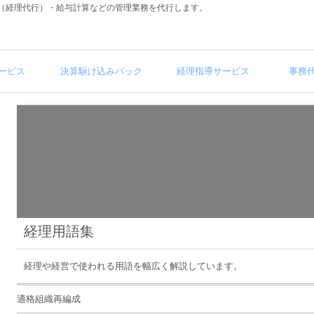
（経理代行）・給与計算などの管理業務を代行します。
ービス
決算駆け込みパック
経理指導サービス
事務
経理用語集
経理や経営で使われる用語を幅広く解説しています。
適格組織再編成