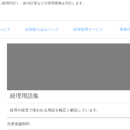
（経理代行）・給与計算などの管理業務を代行します。
ービス
決算駆け込みパック
経理指導サービス
事務
経理用語集
経理や経営で使われる用語を幅広く解説しています。
当座借越契約