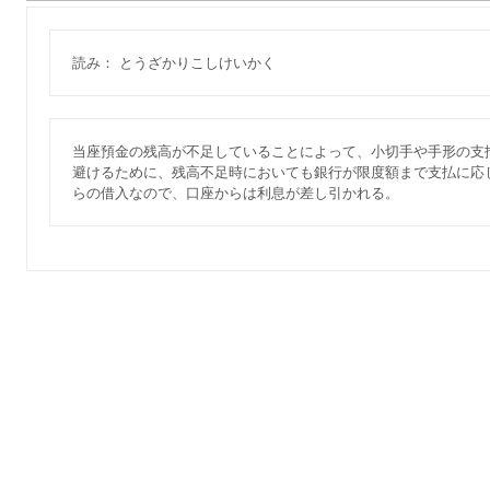
読み： とうざかりこしけいかく
当座預金の残高が不足していることによって、小切手や手形の支払
避けるために、残高不足時においても銀行が限度額まで支払に応
らの借入なので、口座からは利息が差し引かれる。