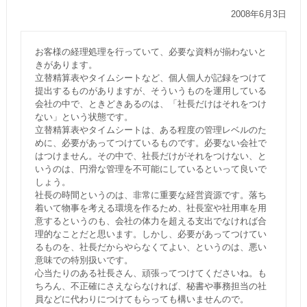
2008年6月3日
お客様の経理処理を行っていて、必要な資料が揃わないと
きがあります。
立替精算表やタイムシートなど、個人個人が記録をつけて
提出するものがありますが、そういうものを運用している
会社の中で、ときどきあるのは、「社長だけはそれをつけ
ない」という状態です。
立替精算表やタイムシートは、ある程度の管理レベルのた
めに、必要があってつけているものです。必要ない会社で
はつけません。その中で、社長だけがそれをつけない、と
いうのは、円滑な管理を不可能にしているといって良いで
しょう。
社長の時間というのは、非常に重要な経営資源です。落ち
着いて物事を考える環境を作るため、社長室や社用車を用
意するというのも、会社の体力を超える支出でなければ合
理的なことだと思います。しかし、必要があってつけてい
るものを、社長だからやらなくてよい、というのは、悪い
意味での特別扱いです。
心当たりのある社長さん、頑張ってつけてくださいね。も
ちろん、不正確にさえならなければ、秘書や事務担当の社
員などに代わりにつけてもらっても構いませんので。