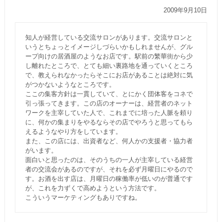
2009年9月10日
知人が経営している交流サロンがあります。交流サロンと
いうとちょっとイメージしづらいかもしれませんが、グル
ープ向けの居酒屋のようなお店です。駅前の繁華街から少
し離れたところで、とても細い裏路地を通っていくところ
で、教えられなかったらそこにお店があることは絶対に気
がつかないようなところです。
ここの集客方針は一貫していて、とにかく団体客をコネで
引っ張ってきます。この店のオーナーは、経営者のネット
ワークを主宰していた人で、これまでに培った人脈を頼り
に、何かの集まりをやるならその店でやろうと思ってもら
えるようなやり方をしています。
また、この店には、出資者など、何人かの支援者・協力者
がいます。
面白いと思ったのは、そのうちの一人が主宰している経営
者の交流会があるのですが、それを必ず月曜日にやるので
す。お酒を出す店は、月曜日の稼働率が低いのが普通です
が、これを力ずくで高めようという方法です。
こういうマーケティングもありですね。