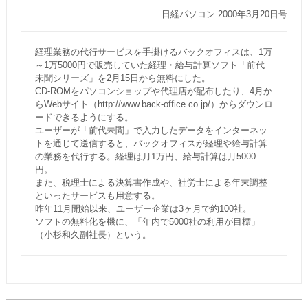
日経パソコン 2000年3月20日号
経理業務の代行サービスを手掛けるバックオフィスは、1万
～1万5000円で販売していた経理・給与計算ソフト「前代
未聞シリーズ」を2月15日から無料にした。
CD-ROMをパソコンショップや代理店が配布したり、4月か
らWebサイト（http://www.back-office.co.jp/）からダウンロ
ードできるようにする。
ユーザーが「前代未聞」で入力したデータをインターネッ
トを通じて送信すると、バックオフィスが経理や給与計算
の業務を代行する。経理は月1万円、給与計算は月5000
円。
また、税理士による決算書作成や、社労士による年末調整
といったサービスも用意する。
昨年11月開始以来、ユーザー企業は3ヶ月で約100社。
ソフトの無料化を機に、「年内で5000社の利用が目標」
（小杉和久副社長）という。