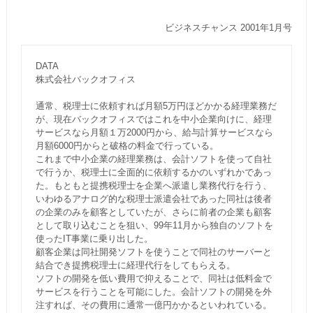
ビジネスチャンス 2001年1月号
DATA
株式会社バックオフィス
通常、税理士に依頼すれば月額5万円ほどかかる経理業務だ
が、現在バックオフィスではこれを中小企業向けに、経理
サービスなら月額１万2000円から、給与計算サービスなら
月額6000円からと破格の料金で行っている。
これまで中小企業の経理業務は、会計ソフトを使って自社
で行うか、税理士に全面的に依頼するかのいずれかであっ
た。もともと提携税理士を企業へ派遣し業務代行を行う、
いわゆるアナログ的な税理士派遣会社であった同社は後者
の企業のみを顧客としていたが、さらに前者の企業も顧客
として取り込むことを狙い、99年11月から独自のソフトを
使ったIT事業に乗り出した。
顧客企業は同社開発ソフトを使うことで同社のサーバーと
結合でき提携税理士に経理代行をしてもらえる。
ソフトの開発を低い費用で抑えることで、同社は低料金で
サービスを行うことを可能にした。会計ソフトの開発を外
注すれば、その費用に通常一億円かかるといわれている。