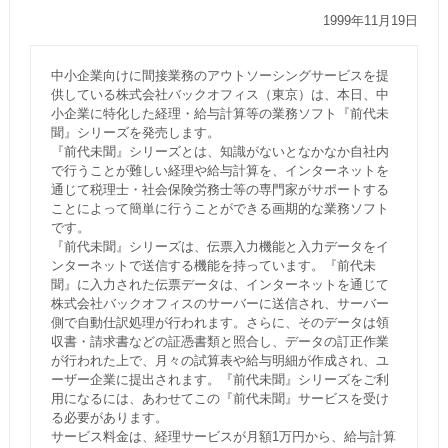
1999年11月19日
中小企業向けに間接業務のアウトソーシングサービスを提
供している株式会社バックオフィス（東京）は、本日、中
小企業に特化した経理・給与計算等の業務ソフト『前代未
聞』シリーズを発売します。
『前代未聞』シリーズとは、知識がないとなかなか自社内
で行うことが難しい経理や給与計算を、インターネットを
通じて税理士・社会保険労務士等の専門家がサポートする
ことによって簡単に行うことができる画期的な業務ソフト
です。
『前代未聞』シリーズは、伝票入力機能と入力データをイ
ンターネットで送信する機能を持っています。『前代未
聞』に入力された伝票データは、インターネットを通じて
株式会社バックオフィスのサーバーに送信され、サーバー
側で自動仕訳処理が行われます。さらに、そのデータは領
収書・請求書などの証憑書類と照合し、データの訂正作業
が行われた上で、月々の試算表や給与明細が作成され、ユ
ーザー企業に提出されます。『前代未聞』シリーズをご利
用になるには、あわせてこの『前代未聞』サービスを受け
る必要があります。
サービス料金は、経理サービスが月額1万円から、給与計算