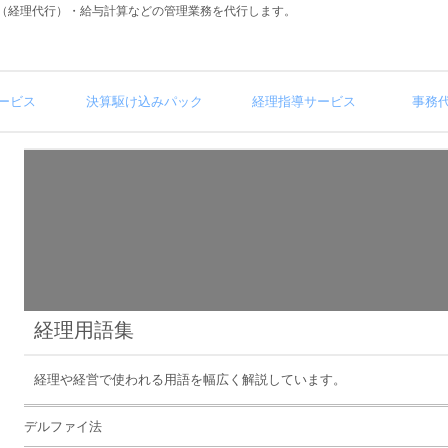
（経理代行）・給与計算などの管理業務を代行します。
ービス
決算駆け込みパック
経理指導サービス
事務
経理用語集
経理や経営で使われる用語を幅広く解説しています。
デルファイ法